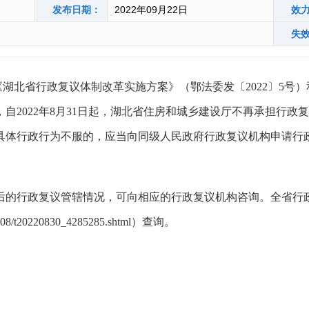
发布日期：
2022年09月22日
效
失
《
湖北省行政复议体制改革实施方案
》（
鄂法委
发〔
202
2
〕
5
号）
，
自
2022年
8
月
3
1日起，湖北省住房和城乡建设厅不再承担行政
具体行政行为不服的，应当向同级人民政府行政复议机构申请行
后的行政复议管辖情况，可向相应的行政复议机构咨询。全省行
g/202208/t20220830_4285285.shtml）查询。