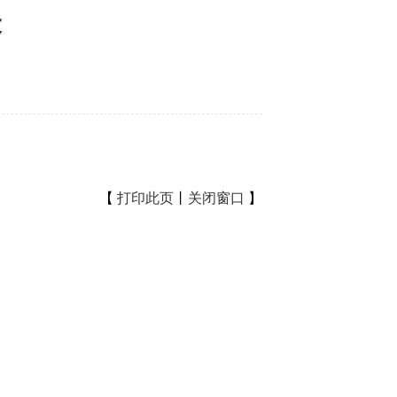
表
【
打印此页
丨
关闭窗口
】