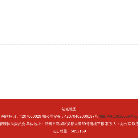
站点地图
网站标识：4207000029 鄂公网安备：42070402000197号
鄂ICP备14020056号-1
理执法委员会 单位地址：鄂州市鄂城区吴都大道69号附楼三楼 联系人：办公室 联系电话：
点击总量：
5852159