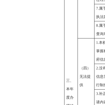
7.属
执法
8.属
查询
1.本
掌握
府信
（四）
2.没
无法提
信息
三、
供
行制
本年
3.补
度办
请内