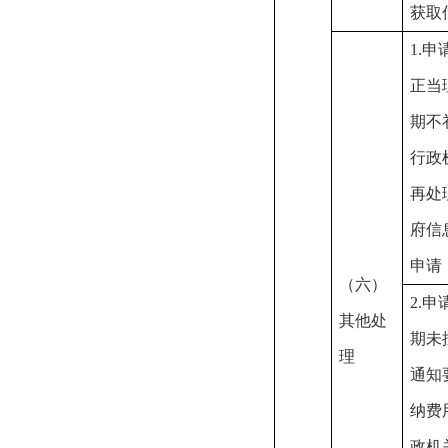
获取
1.申
正当
期不
行政
再处
府信
申请
（六）
2.申
其他处
期未
理
通知
纳费
政机