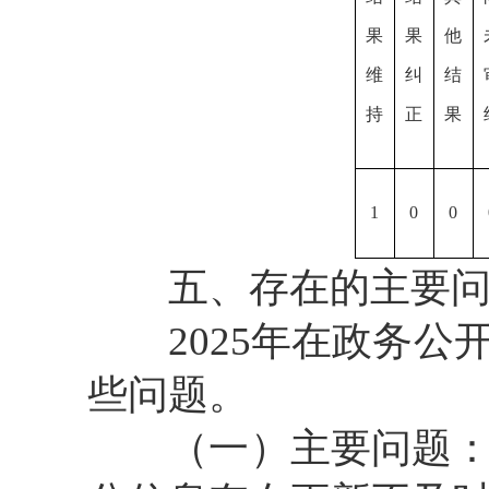
果
果
他
维
纠
结
持
正
果
1
0
0
五、存在的主要问
2025年在政务公
些问题。
（一）主要问题：对