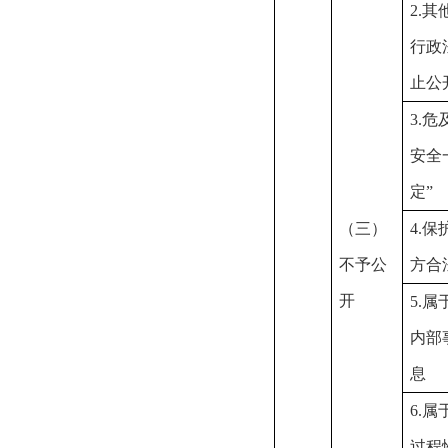
2.其
行政
止公
3.危
安全
定”
（三）
4.保
不予公
方合
开
5.属
内部
息
6.属
过程