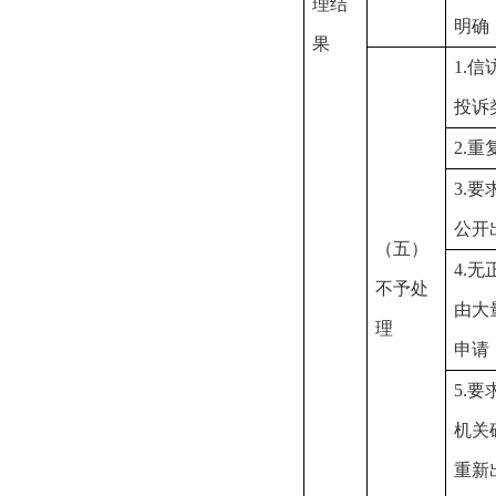
理结
明确
果
1.信
投诉
2.重
3.要
公开
（五）
4.无
不予处
由大
理
申请
5.要
机关
重新