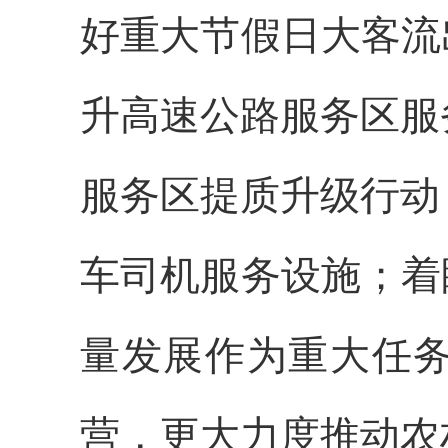
好重大节假日大客流
升高速公路服务区服
服务区提质升级行动
车司机服务设施；着
量发展作为重大任
营，更大力度推动农