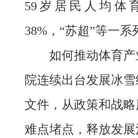
59岁居民人均体育
38%，“苏超”等一
如何推动体育产业
院连续出台发展冰雪
文件，从政策和战略
难点堵点，释放发展