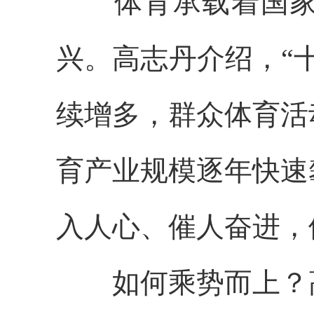
体育承载着国家强
兴。高志丹介绍，“
续增多，群众体育活
育产业规模逐年快速
入人心、催人奋进，
如何乘势而上？高