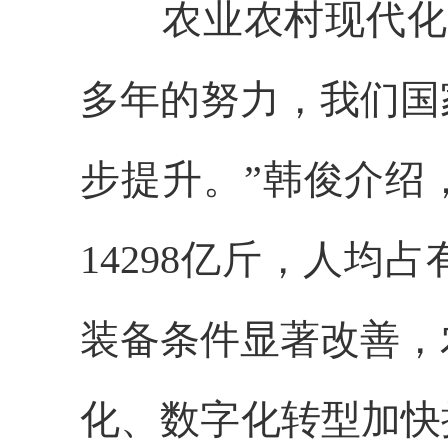
农业农村现代化关
多年的努力，我们国
步提升。”韩俊介绍
14298亿斤，人
装备条件显著改善，
化、数字化转型加快