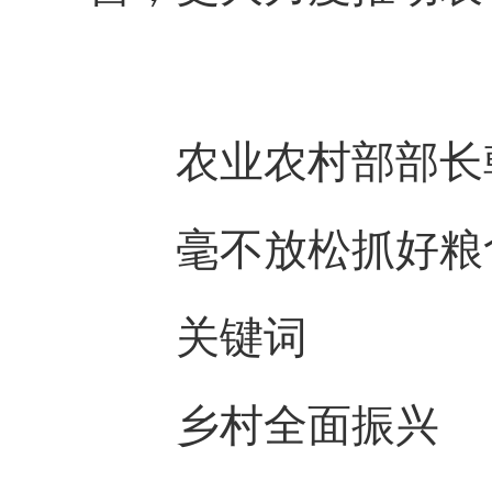
农业农村部部长
毫不放松抓好粮
关键词
乡村全面振兴