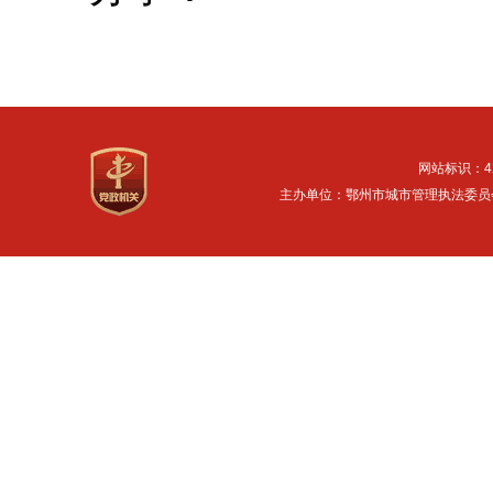
网站标识：42
主办单位：鄂州市城市管理执法委员会 