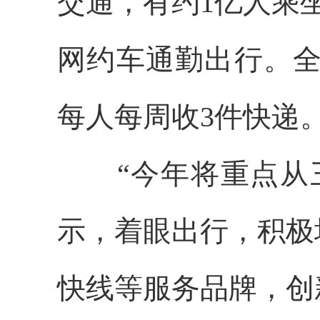
交通，有约1亿人乘
网约车通勤出行。全
每人每周收3件快递
“今年将重点从三
示，着眼出行，积极
快线等服务品牌，创