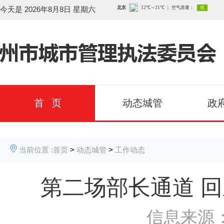
今天是
2026年8月8日 星期六
首 页
动态城管
政
当前位置 :
首页
>
动态城管
>
工作动态
第二场部长通道 
信息来源